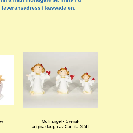
 till annan mottagare så finns nu
n leveransadress i kassadelen.
av
Gulli ängel - Svensk
originaldesign av Camilla Ståhl