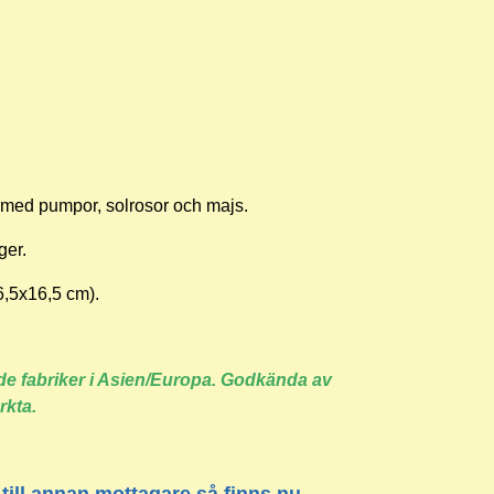
v med pumpor, solrosor och majs.
ager.
16,5x16,5 cm).
rade fabriker i Asien/Europa. Godkända av
rkta.