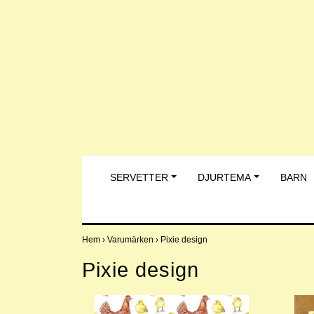
SERVETTER
DJURTEMA
BARN
Hem
›
Varumärken
›
Pixie design
Pixie design