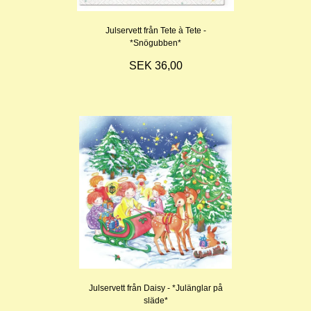
Julservett från Tete à Tete -
*Snögubben*
SEK 36,00
Julservett från Daisy - *Julänglar på
släde*