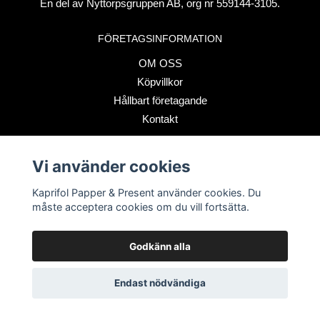
En del av Nyttorpsgruppen AB, org nr 559144-3105.
FÖRETAGSINFORMATION
OM OSS
Köpvillkor
Hållbart företagande
Kontakt
BETALSÄTT
Vi använder cookies
Kaprifol Papper & Present använder cookies. Du
måste acceptera cookies om du vill fortsätta.
Godkänn alla
© Copyright 2026 Kaprifol Papper & Present
Endast nödvändiga
Powered by Quickbutik