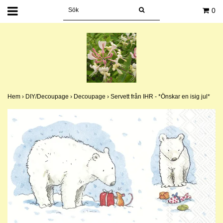
0
Hem
›
DIY/Decoupage
›
Decoupage
›
Servett från IHR - *Önskar en isig jul*