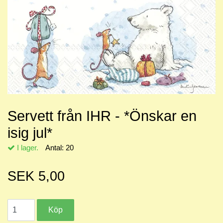
Servett från IHR - *Önskar en
isig jul*
I lager.
Antal:
20
SEK 5,00