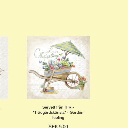
Servett från IHR -
*
*Trädgårdskänsla* - Garden
feeling
SEK 5,00