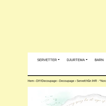
SERVETTER
DJURTEMA
BARN
Hem
›
DIY/Decoupage
›
Decoupage
›
Servett från IHR - *No