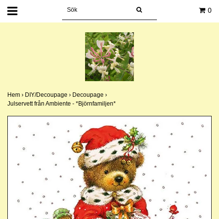
0
Hem
›
DIY/Decoupage
›
Decoupage
›
Julservett från Ambiente - *Björnfamiljen*