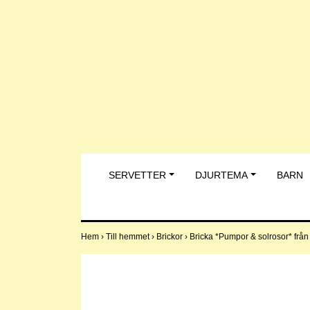
SERVETTER
DJURTEMA
BARN
Hem
›
Till hemmet
›
Brickor
›
Bricka *Pumpor & solrosor* frå