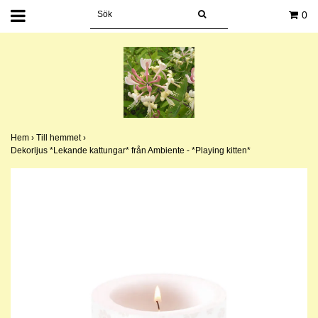
0
Hem
›
Till hemmet
›
Dekorljus *Lekande kattungar* från Ambiente - *Playing kitten*