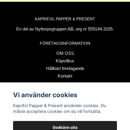
KAPRIFOL PAPPER & PRESENT
En del av Nyttorpsgruppen AB, org nr 559144-3105.
FÖRETAGSINFORMATION
OM OSS
Köpvillkor
Hållbart företagande
Kontakt
Vi använder cookies
BETALSÄTT
Kaprifol Papper & Present använder cookies. Du
måste acceptera cookies om du vill fortsätta.
Godkänn alla