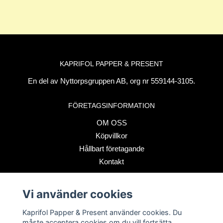
KAPRIFOL PAPPER & PRESENT
En del av Nyttorpsgruppen AB, org nr 559144-3105.
FÖRETAGSINFORMATION
OM OSS
Köpvillkor
Hållbart företagande
Kontakt
Vi använder cookies
BETALSÄTT
Kaprifol Papper & Present använder cookies. Du
måste acceptera cookies om du vill fortsätta.