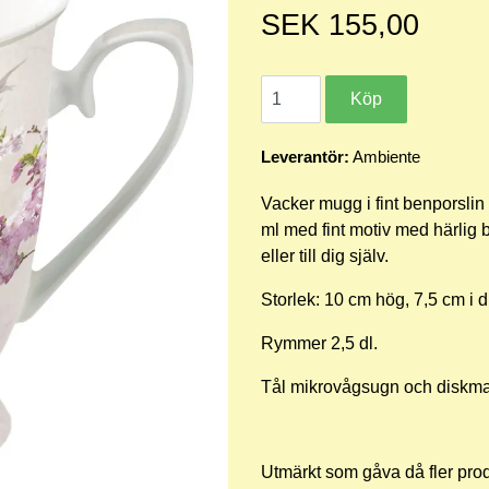
SEK 155,00
Leverantör:
Ambiente
Vacker mugg i fint benporsli
ml med fint motiv med härlig b
eller till dig själv.
Storlek: 10 cm hög, 7,5 cm i 
Rymmer 2,5 dl.
Tål mikrovågsugn och diskm
Utmärkt som gåva då fler prod