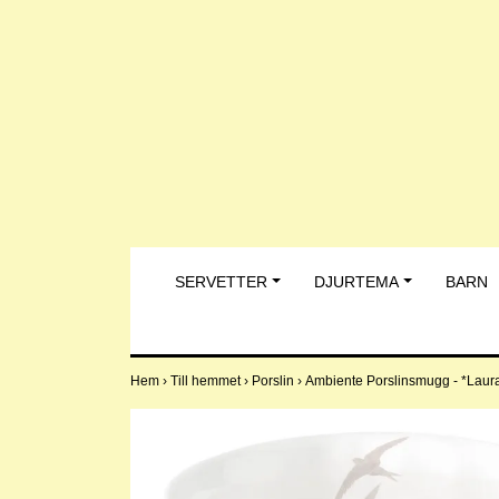
SERVETTER
DJURTEMA
BARN
Hem
›
Till hemmet
›
Porslin
›
Ambiente Porslinsmugg - *Laur