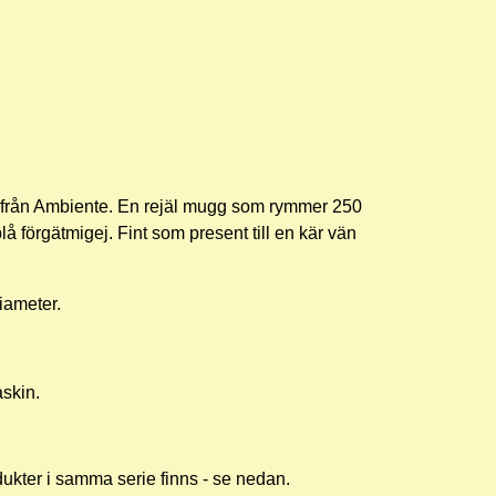
n från Ambiente. En rejäl mugg som rymmer 250
lå förgätmigej. Fint som present till en kär vän
diameter.
askin.
ukter i samma serie finns - se nedan.