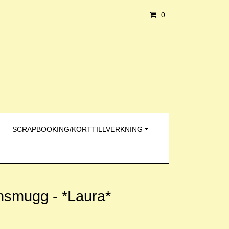
0
SCRAPBOOKING/KORTTILLVERKNING
nsmugg - *Laura*