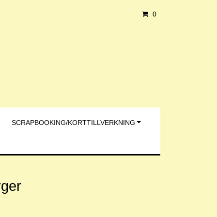
0
SCRAPBOOKING/KORTTILLVERKNING
rger