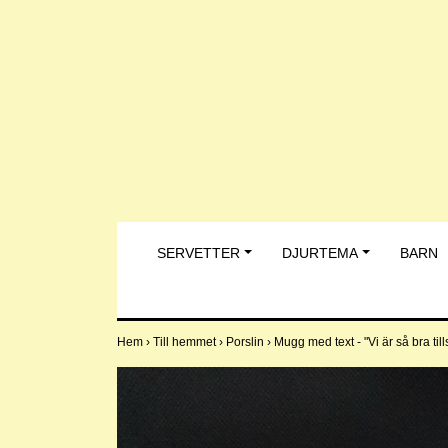
SERVETTER
DJURTEMA
BARN
Hem
›
Till hemmet
›
Porslin
›
Mugg med text - "Vi är så bra tills