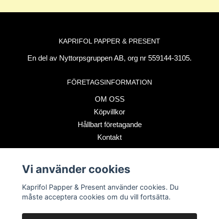
KAPRIFOL PAPPER & PRESENT
En del av Nyttorpsgruppen AB, org nr 559144-3105.
FÖRETAGSINFORMATION
OM OSS
Köpvillkor
Hållbart företagande
Kontakt
Vi använder cookies
BETALSÄTT
Kaprifol Papper & Present använder cookies. Du
måste acceptera cookies om du vill fortsätta.