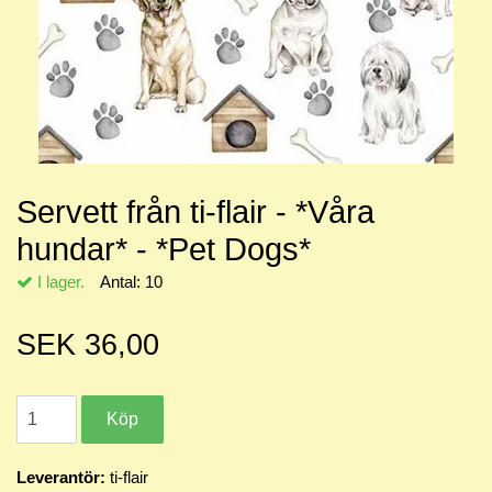
Servett från ti-flair - *Våra
hundar* - *Pet Dogs*
I lager.
Antal:
10
SEK 36,00
Leverantör:
ti-flair