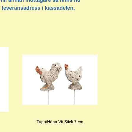
 till annan mottagare så finns nu
n leveransadress i kassadelen.
Tupp/Höna Vit Stick 7 cm