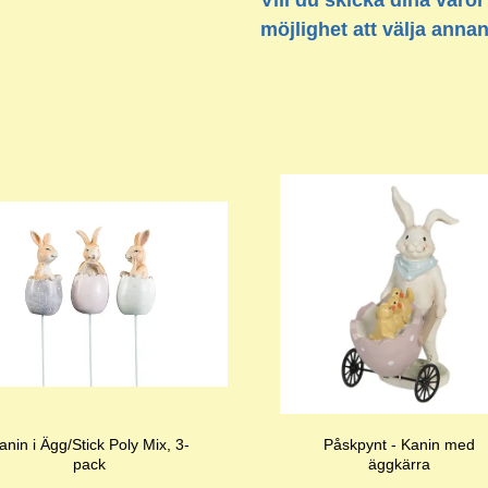
Vill du skicka dina varor
möjlighet att välja anna
anin i Ägg/Stick Poly Mix, 3-
Påskpynt - Kanin med
pack
äggkärra