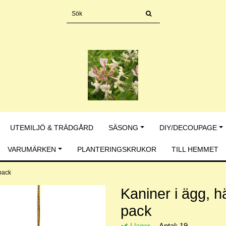
UTEMILJÖ & TRÄDGÅRD
SÄSONG
DIY/DECOUPAGE
VARUMÄRKEN
PLANTERINGSKRUKOR
TILL HEMMET
-pack
Kaniner i ägg, h
pack
I lager.
Antal:
19