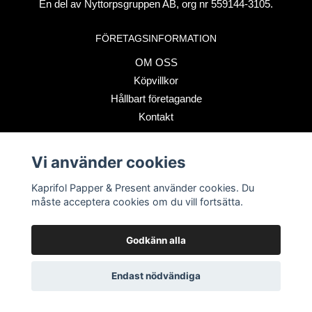
En del av Nyttorpsgruppen AB, org nr 559144-3105.
FÖRETAGSINFORMATION
OM OSS
Köpvillkor
Hållbart företagande
Kontakt
Vi använder cookies
BETALSÄTT
Kaprifol Papper & Present använder cookies. Du
måste acceptera cookies om du vill fortsätta.
Godkänn alla
© Copyright 2026 Kaprifol Papper & Present
Endast nödvändiga
Powered by Quickbutik