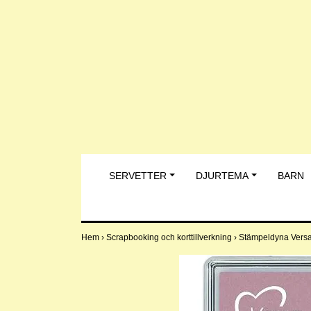
SERVETTER
DJURTEMA
BARN
Hem
›
Scrapbooking och korttillverkning
›
Stämpeldyna Versa