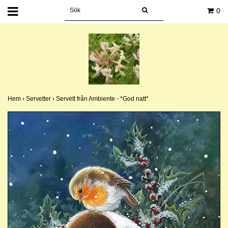
0
Hem
›
Servetter
›
Servett från Ambiente - *God natt*