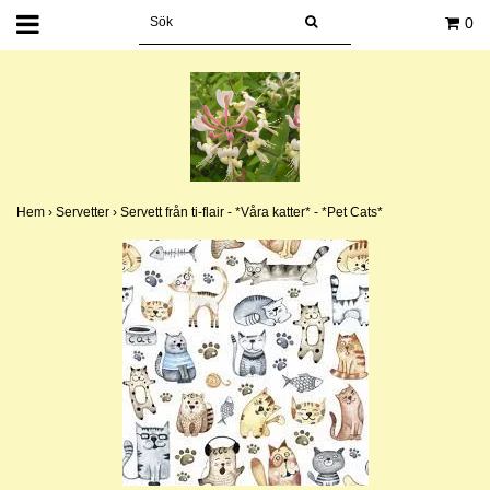
0
Hem
›
Servetter
›
Servett från ti-flair - *Våra katter* - *Pet Cats*