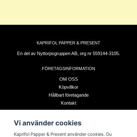
KAPRIFOL PAPPER & PRESENT
En del av Nyttorpsgruppen AB, org nr 559144-3105.
FÖRETAGSINFORMATION
OM OSS
Köpvillkor
Hållbart företagande
Kontakt
Vi använder cookies
BETALSÄTT
Kaprifol Papper & Present använder cookies. Du