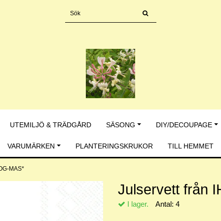
UTEMILJÖ & TRÄDGÅRD
SÄSONG
DIY/DECOUPAGE
VARUMÄRKEN
PLANTERINGSKRUKOR
TILL HEMMET
*DOG-MAS*
Julservett från
I lager.
Antal:
4