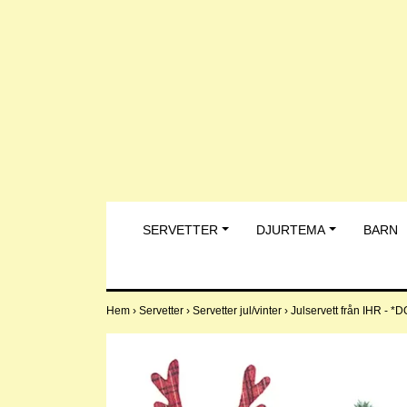
SERVETTER
DJURTEMA
BARN
Hem
›
Servetter
›
Servetter jul/vinter
›
Julservett från IHR - 