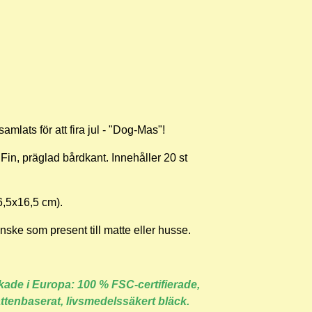
mlats för att fira jul - "Dog-Mas"!
. Fin, präglad bårdkant.
Innehåller 20 st
6,5x16,5 cm).
kanske som present till matte eller husse.
erkade i Europa: 100 % FSC-certifierade,
 vattenbaserat, livsmedelssäkert bläck.