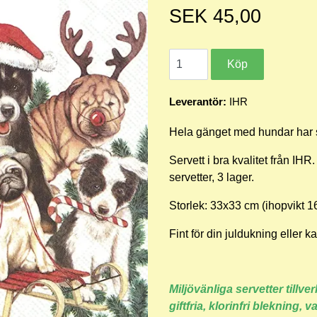
SEK 45,00
Leverantör:
IHR
Hela gänget med hundar har sa
Servett i bra kvalitet från IHR
servetter, 3 lager.
Storlek: 33x33 cm (ihopvikt 1
Fint för din juldukning eller 
Miljövänliga servetter tillv
giftfria, klorinfri blekning,