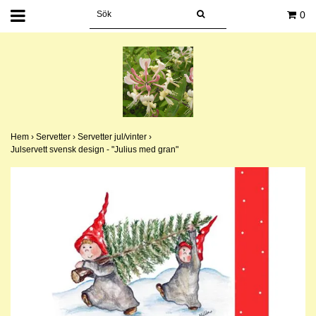
0
Hem
›
Servetter
›
Servetter jul/vinter
›
Julservett svensk design - "Julius med gran"