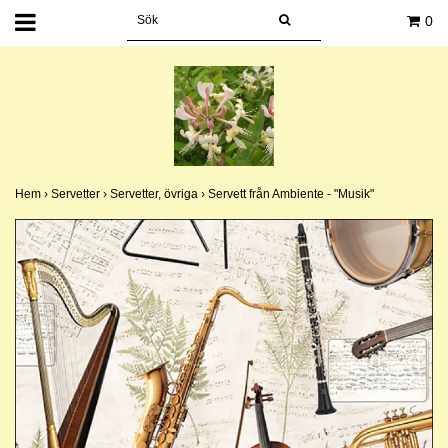
0
Hem
›
Servetter
›
Servetter, övriga
›
Servett från Ambiente - "Musik"