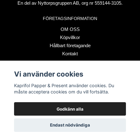
En del av Nyttorpsgruppen AB, org nr 559144-3105.
FÖRETAGSINFORMATION
OM OSS
Köpvillkor
Hållbart företagande
Kontakt
Vi använder cookies
BETALSÄTT
Kaprifol Papper & Present använder cookies. Du
måste acceptera cookies om du vill fortsätta.
Godkänn alla
© Copyright 2026 Kaprifol Papper & Present
Endast nödvändiga
Powered by Quickbutik