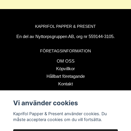
KAPRIFOL PAPPER & PRESENT
En del av Nyttorpsgruppen AB, org nr 559144-3105.
FÖRETAGSINFORMATION
OM OSS
Köpvillkor
Hållbart företagande
Kontakt
Vi använder cookies
BETALSÄTT
Kaprifol Papper & Present använder cookies. Du
måste acceptera cookies om du vill fortsätta.