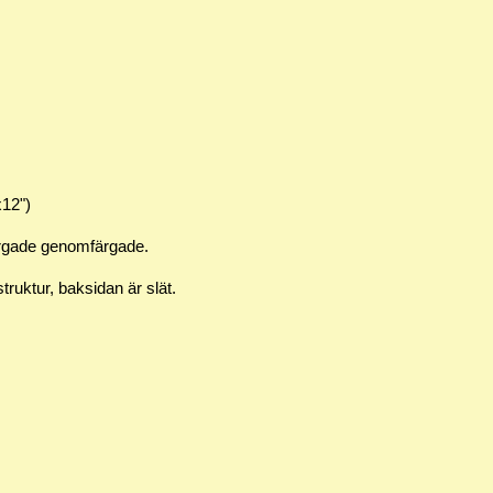
x12")
färgade genomfärgade.
ruktur, baksidan är slät.