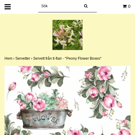
0
Hem
›
Servetter
›
Servett från ti-flair - *Peony Flower Boxes*